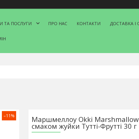
И ТА ПОСЛУГИ
ПРО НАС
КОНТАКТИ
ДОСТАВКА І 
МІН
–11%
Маршмеллоу Okki Marshmallows
смаком жуйки Тутті-Фрутті 30 г