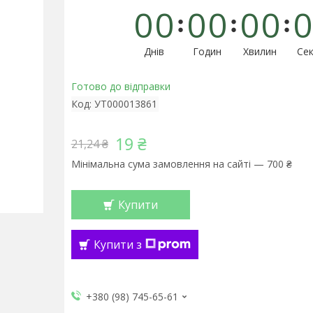
0
0
0
0
0
0
0
Днів
Годин
Хвилин
Сек
Готово до відправки
Код:
УТ000013861
19 ₴
21,24 ₴
Мінімальна сума замовлення на сайті — 700 ₴
Купити
Купити з
+380 (98) 745-65-61