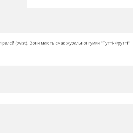
іралей (twist). Вони мають смак жувальної гумки "Тутті-Фрутті"