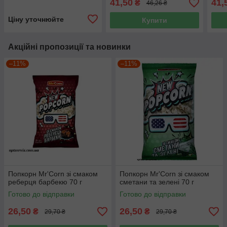
41,50
41,
₴
46,26 ₴
Ціну уточнюйте
Купити
Акційні пропозиції та новинки
–11%
–11%
Попкорн Mr'Corn зі смаком
Попкорн Mr'Corn зі смаком
реберця барбекю 70 г
сметани та зелені 70 г
Готово до відправки
Готово до відправки
26,50
26,50
₴
₴
29,70 ₴
29,70 ₴