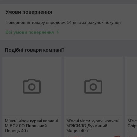
Умови повернення
Повернення товару впродовж 14 днів за рахунок покупця
Всі умови повернення
Подібні товари компанії
М’ясні чіпси курячі копчені
М’ясні чіпси курячі копчені
М’яс
М’ЯСИЛО Палаючий
М’ЯСИЛО Духмяний
Chip
Перець 40 г
Мацис 40 г
г