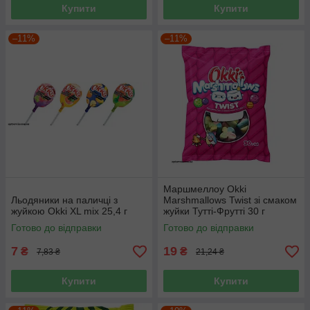
Купити
Купити
–11%
–11%
Маршмеллоу Okki
Льодяники на паличці з
Marshmallows Twist зі смаком
жуйкою Okki XL mix 25,4 г
жуйки Тутті-Фрутті 30 г
Готово до відправки
Готово до відправки
7
19
₴
₴
7,83 ₴
21,24 ₴
Купити
Купити