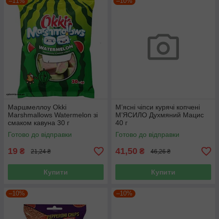
–11%
–10%
Маршмеллоу Okki
М’ясні чіпси курячі копчені
Marshmallows Watermelon зі
М’ЯСИЛО Духмяний Мацис
смаком кавуна 30 г
40 г
Готово до відправки
Готово до відправки
19
41,50
₴
₴
21,24 ₴
46,26 ₴
Купити
Купити
–10%
–10%