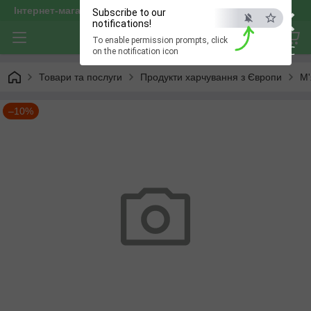
×
Інтернет-магазин "optservis"
Subscribe to our
notifications!
To enable permission prompts, click
ESC
on the notification icon
Товари та послуги
Продукти харчування з Європи
М'
–10%