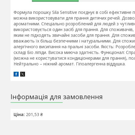
Формула порошку Sila Sensitive поєднує в собі ефективне
можна використовувати для прання дитячих речей. Дозвол
ароматними. Спеціально розроблений для людей з чутливою 
використовується один засіб для прання. Для споживачів, 
яким не підходять звичайні засоби для прання. Для спожив
вважають їх більш безпечними і натуральними. Для спожив
алергічного висипання на пральні засоби. Якість: Розробл
складі Біо ліпіди. Висока миюча здатність. Функціонал: С
(можна не користуватися кондиціонерами для прання), пол
Нейтрально – ніжний аромат. Гіпоалергенна віддушка.
Інформація для замовлення
Ціна:
201,53 ₴