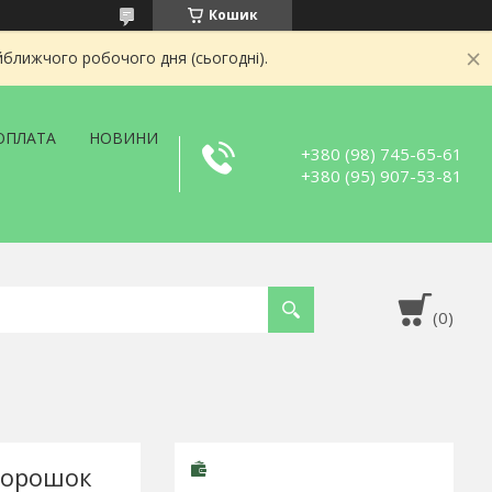
Кошик
йближчого робочого дня (сьогодні).
ОПЛАТА
НОВИНИ
+380 (98) 745-65-61
+380 (95) 907-53-81
 порошок