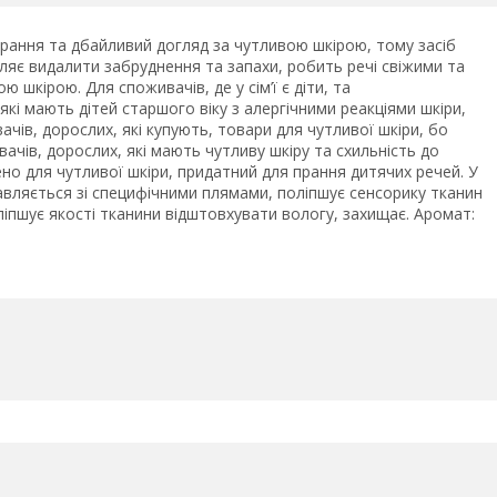
 прання та дбайливий догляд за чутливою шкірою, тому засіб
яє видалити забруднення та запахи, робить речі свіжими та
шкірою. Для споживачів, де у сім’ї є діти, та
які мають дітей старшого віку з алергічними реакціями шкіри,
ачів, дорослих, які купують, товари для чутливої шкіри, бо
ачів, дорослих, які мають чутливу шкіру та схильність до
ено для чутливої шкіри, придатний для прання дитячих речей. У
правляється зі специфічними плямами, поліпшує сенсорику тканин
іпшує якості тканини відштовхувати вологу, захищає. Аромат: