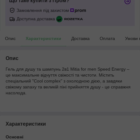
Що таке купити з Пром?
Замовлення під захистом
Доступна доставка
Опис
Характеристики
Доставка
Оплата
Умови 
Опис
Гель для душу та шампунь 2в1 Mitia for men Speed Energy –
це максимальне відчуття свіжості та чистоти. Містить
спеціальний "Cool complex" з охолодною дією, а завдяки
свіжому запаху та великій піні прийняття душу - це справжня
насолода.
Характеристики
Основні