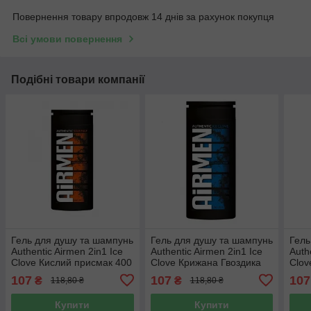
Повернення товару впродовж 14 днів за рахунок покупця
Всі умови повернення
Подібні товари компанії
Гель для душу та шампунь
Гель для душу та шампунь
Гель
Authentic Airmen 2in1 Ice
Authentic Airmen 2in1 Ice
Auth
Clove Кислий присмак 400
Clove Крижана Гвоздика
Clov
мл
400 мл
мл
107
107
107
₴
₴
118,80 ₴
118,80 ₴
Купити
Купити