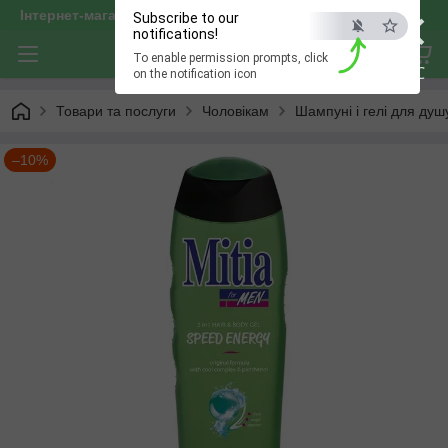
×
Інтернет-магазин "optservis"
Subscribe to our
notifications!
To enable permission prompts, click
ESC
on the notification icon
Товари та послуги
Чоловікам
Шампуні і гелі для душ
–10%