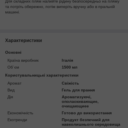
Для складних плям налийте рідину безпосередньо на пляму
та потріть обережно, потім виперіть вручну або в пральній
машині.
Характеристики
Основні
Країна виробник
Італія
Об`єм
1500 мл
Користувальницькі характеристики
Аромат
Свіжість
Вид
Гель для прання
Дія
Ароматизуючі,
ополаскивающие,
очищающиее
Економічність
Готово до використання
Екотренди
Продукт безпечний для
навколишнього середовища