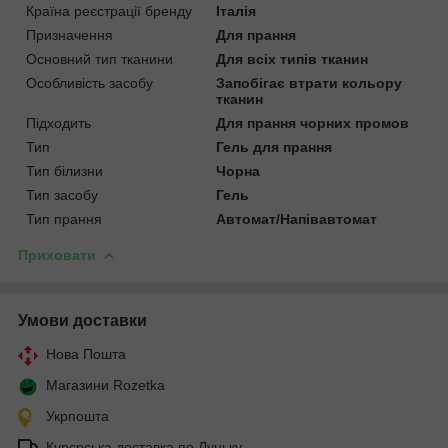
Країна реєстрації бренду
Італія
Призначення
Для прання
Основний тип тканини
Для всіх типів тканин
Особливість засобу
Запобігає втрати кольору
тканин
Підходить
Для прання чорних промов
Тип
Гель для прання
Тип білизни
Чорна
Тип засобу
Гель
Тип прання
Автомат/Напівавтомат
Приховати
Умови доставки
Нова Пошта
Магазини Rozetka
Укрпошта
Курєрська доставка по Луцьку