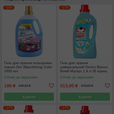
–20%
–17%
Гель для прання кольорових
Гель для прання
тканин Der Waschkönig Color
універсальний Omino Bianco
3305 мл
Білий Мускус 1,4 л 35 прань
Готово до відправки
Готово до відправки
196
313,95
₴
₴
246,53 ₴
376,69 ₴
Купити
Купити
–17%
–17%