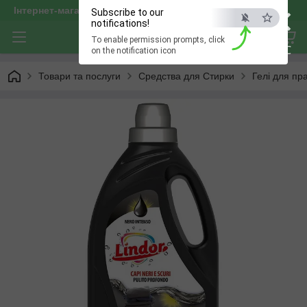
×
Інтернет-магазин "optservis"
Subscribe to our
notifications!
To enable permission prompts, click
ESC
on the notification icon
Товари та послуги
Средства для Стирки
Гелі для пр