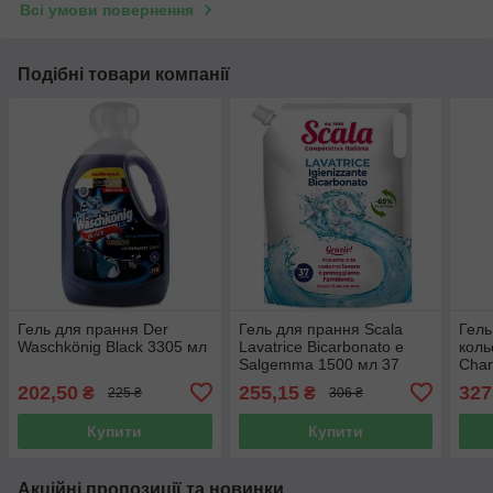
Всі умови повернення
Подібні товари компанії
Гель для прання Der
Гель для прання Scala
Гель
Waschkönig Black 3305 мл
Lavatrice Bicarbonato e
коль
Salgemma 1500 мл 37
Chan
прань
пра
202,50
255,15
327
₴
₴
225 ₴
306 ₴
Купити
Купити
Акційні пропозиції та новинки