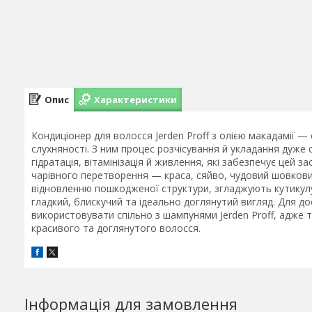
Опис
Характеристики
Кондиціонер для волосся Jerden Proff з олією макадамії —
слухняності. З ним процес розчісування й укладання дуже
гідратація, вітамінізація й живлення, які забезпечує цей 
чарівного перетворення — краса, сяйво, чудовий шовковис
відновленню пошкодженої структури, згладжують кутикулу
гладкий, блискучий та ідеально доглянутий вигляд. Для 
використовувати спільно з шампунями Jerden Proff, адже 
красивого та доглянутого волосся.
Інформація для замовлення