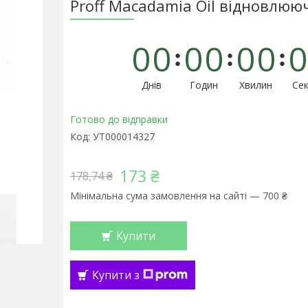
Proff Macadamia Oil відновлюю
0
0
0
0
0
0
0
Днів
Годин
Хвилин
Сек
Готово до відправки
Код:
УТ000014327
173 ₴
178,74 ₴
Мінімальна сума замовлення на сайті — 700 ₴
Купити
Купити з