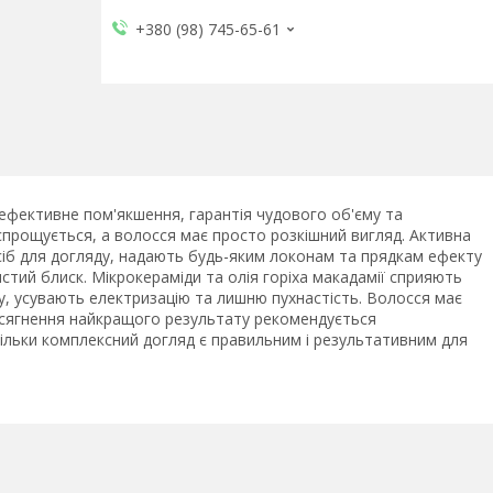
+380 (98) 745-65-61
 ефективне пом'якшення, гарантія чудового об'єму та
 спрощується, а волосся має просто розкішний вигляд. Активна
засіб для догляду, надають будь-яким локонам та прядкам ефекту
тий блиск. Мікрокераміди та олія горіха макадамії сприяють
, усувають електризацію та лишню пухнастість. Волосся має
досягнення найкращого результату рекомендується
тільки комплексний догляд є правильним і результативним для