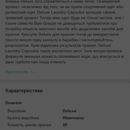
білизна Deluxe 3in1 справляється з ними легко. Освіжаючий
аромат: незалежно від того, чи ви прали спортивний одяг або
делікатний одяг, Deluxe Laundry Capsules залишає свіжий,
тривалий аромат. Тепер ваш одяг буде не тільки чистим, але і
пахне свіжістю Вам більше не доведеться турбуватися про
потрібну кількість миючого засобу або додаткових засобів для
прання. Капсули Deluxe для прання готові до використання
просто киньте одну капсулу в барабан і насолоджуйтесь
результатом. Крім відмінних результатів прання, Deluxe
Laundry Capsules також екологічно чисті. Їхня концентрована
формула зменшує кількість споживаної води, що вписується в
ідею турботи про нашу планету.
Приховати
Характеристики
Основні
Виробник
Deluxe
Країна виробник
Німеччина
Кількість циклів прання
30