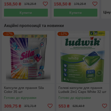
158,50
158,50
₴
₴
176,25 ₴
176,25 ₴
Цін
Купити
Купити
Акційні пропозиції та новинки
–17%
–12%
Капсули для прання Sila
Гелеві капсули для прання
Color 35 шт
Ludwik 2in1 Caps White 32 шт
Готово до відправки
Готово до відправки
309,75
553
₴
₴
371,71 ₴
626,48 ₴