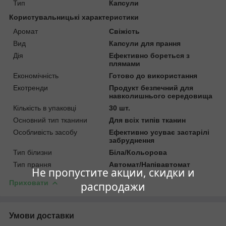
Тип
Капсули
Користувальницькі характеристики
Аромат
Свіжість
Вид
Капсули для прання
Дія
Ефективно бореться з
плямами
Економічність
Готово до використання
Екотренди
Продукт безпечний для
навколишнього середовища
Кількість в упаковці
30 шт.
Основний тип тканини
Для всіх типів тканин
Особливість засобу
Ефективно усуває застарілі
забруднення
Тип білизни
Біла/Кольорова
Тип прання
Автомат/Напівавтомат
Не пропустите акции, скидки и
Приховати
распродажи
Умови доставки