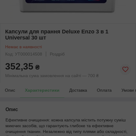
Капсули для прання Deluxe Enzo 3 в 1
Universal 30 шт
Немає в наявності
Код: УТ000014508
Роздріб
352,35
₴
Мінімальна сума замовлення на сайті — 700 ₴
Опис
Характеристики
Доставка
Оплата
Умови 
Опис
Ефективне очищення: кожна капсула містить потужну суміш
миючих засобів, що гарантують глибоке та ефективне
очищення тканин. Незалежно від типу плями або складності,