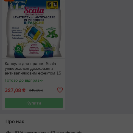
Капсули для прання Scala
універсальні двохфазні з
антивапняковим ефектом 15
шт
Готово до відправки
327,08
₴
346,28 ₴
Купити
Про нас
97% позитивних з 63 відгуків за рік