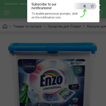
×
Інтернет-магазин "optservis"
Subscribe to our
notifications!
To enable permission prompts, click
ESC
on the notification icon
Товари та послуги
Средства для Стирки
Капсули дл