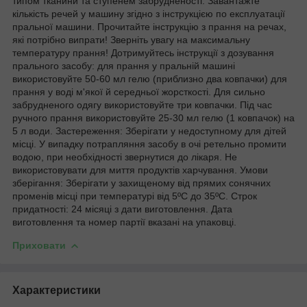
типом тканини та ступенем забрудненості. Завантажте
кількість речей у машину згідно з інструкцією по експлуатації
пральної машини. Прочитайте інструкцію з прання на речах,
які потрібно випрати! Зверніть увагу на максимальну
температуру прання! Дотримуйтесь інструкції з дозування
прального засобу: для прання у пральній машині
використовуйте 50-60 мл гелю (приблизно два ковпачки) для
прання у воді м'якої й середньої жорсткості. Для сильно
забрудненого одягу використовуйте три ковпачки. Під час
ручного прання використовуйте 25-30 мл гелю (1 ковпачок) на
5 л води. Застереження: Зберігати у недоступному для дітей
місці. У випадку потрапляння засобу в очі ретельно промити
водою, при необхідності звернутися до лікаря. Не
використовувати для миття продуктів харчування. Умови
зберігання: Зберігати у захищеному від прямих сонячних
променів місці при температурі від 5ºС до 35ºС. Строк
придатності: 24 місяці з дати виготовлення. Дата
виготовлення та номер партії вказані на упаковці.
Приховати
Характеристики