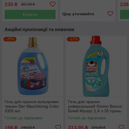
1.5 л 27 прання
мила
236
236
₴
267,39 ₴
Ціну уточнюйте
Купити
Акційні пропозиції та новинки
–20%
–17%
Гель для прання кольорових
Гель для прання
тканин Der Waschkönig Color
універсальний Omino Bianco
3305 мл
Білий Мускус 1,4 л 35 прань
Готово до відправки
Готово до відправки
196
313,95
₴
₴
246,53 ₴
376,69 ₴