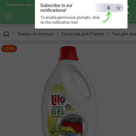
×
Інтернет-магазин "optservis"
Subscribe to our
notifications!
To enable permission prompts, click
ESC
on the notification icon
Товари та послуги
Средства для Стирки
Гелі для пр
–10%