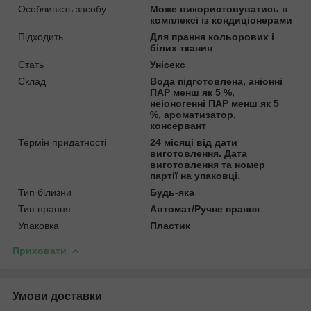
Особливість засобу
Може використовуватись в
комплексі із кондиціонерами
Підходить
Для прання кольорових і
білих тканин
Стать
Унісекс
Склад
Вода підготовлена, аніонні
ПАР менш як 5 %,
неіоногенні ПАР менш як 5
%, ароматизатор,
консервант
Термін придатності
24 місяці від дати
виготовлення. Дата
виготовлення та номер
партії на упаковці.
Тип білизни
Будь-яка
Тип прання
Автомат/Ручне прання
Упаковка
Пластик
Приховати
Умови доставки