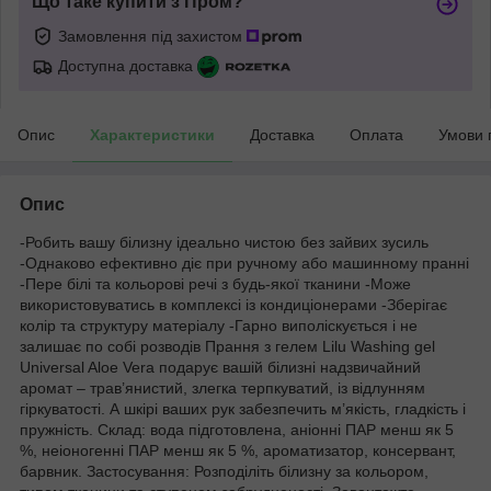
Що таке купити з Пром?
Замовлення під захистом
Доступна доставка
Опис
Характеристики
Доставка
Оплата
Умови 
Опис
-Робить вашу білизну ідеально чистою без зайвих зусиль
-Однаково ефективно діє при ручному або машинному пранні
-Пере білі та кольорові речі з будь-якої тканини -Може
використовуватись в комплексі із кондиціонерами -Зберігає
колір та структуру матеріалу -Гарно виполіскується і не
залишає по собі розводів Прання з гелем Lilu Washing gel
Universal Aloe Vera подарує вашій білизні надзвичайний
аромат – трав’янистий, злегка терпкуватий, із відлунням
гіркуватості. А шкірі ваших рук забезпечить м’якість, гладкість і
пружність. Склад: вода підготовлена, аніонні ПАР менш як 5
%, неіоногенні ПАР менш як 5 %, ароматизатор, консервант,
барвник. Застосування: Розподіліть білизну за кольором,