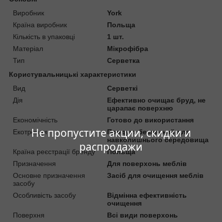
Виробник
York
Країна виробник
Польща
Кількість в упаковці
1 шт.
Матеріал
Мікрофібра
Тип
Серветка
Користувальницькі характеристики
Вид
Серветкі
Дія
Ефективно очищає бруд, не
царапає поверхню
Економічність
Готово до використання
Не пропустите акции, скидки и
Екотренди
Продукт безпечний для
навколишнього середовища
распродажи
Країна реєстрації бренду
Польща
Призначення
Для поверхонь меблів
Основне призначення
Засіб для очищення меблів
засобу
Особливість засобу
Відмінна ефективність
очищення
Поверхня
Всі види поверхонь