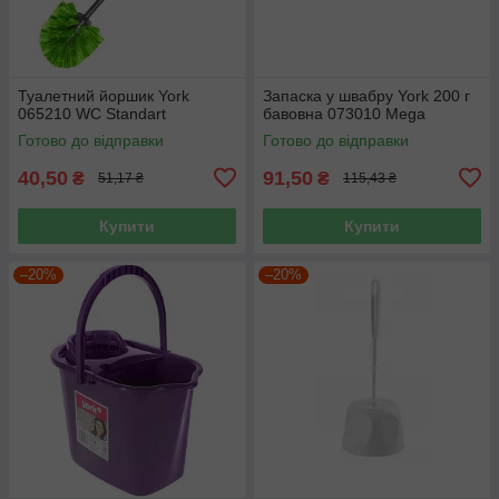
Туалетний йоршик York
Запаска у швабру York 200 г
065210 WC Standart
бавовна 073010 Mega
Готово до відправки
Готово до відправки
40,50
91,50
₴
₴
51,17 ₴
115,43 ₴
Купити
Купити
–20%
–20%