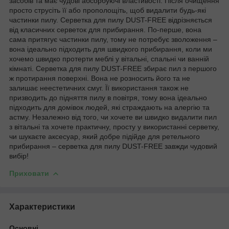
засобів та має чудові абсорбуючі властивості. Після очищення
просто струсіть її або прополощіть, щоб видалити будь-які
частинки пилу. Серветка для пилу DUST-FREE відрізняється
від класичних серветок для прибирання. По-перше, вона
сама притягує частинки пилу, тому не потребує зволоження –
вона ідеально підходить для швидкого прибирання, коли ми
хочемо швидко протерти меблі у вітальні, спальні чи ванній
кімнаті. Серветка для пилу DUST-FREE збирає пил з першого
ж протирання поверхні. Вона не розносить його та не
залишає неестетичних смуг. Її використання також не
призводить до підняття пилу в повітря, тому вона ідеально
підходить для домівок людей, які страждають на алергію та
астму. Незалежно від того, чи хочете ви швидко видалити пил
з вітальні та хочете практичну, просту у використанні серветку,
чи шукаєте аксесуар, який добре підійде для ретельного
прибирання – серветка для пилу DUST-FREE завжди чудовий
вибір!
Приховати
Характеристики
Основні