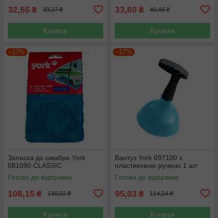
32,55
33,60
₴
₴
39,27 ₴
40,46 ₴
Купити
Купити
–17%
–17%
Запаска до швабри York
Вантуз York 097100 з
081090 CLASSIC
пластиковою ручкою 1 шт
Готово до відправки
Готово до відправки
108,15
95,03
₴
₴
130,02 ₴
114,24 ₴
Купити
Купити