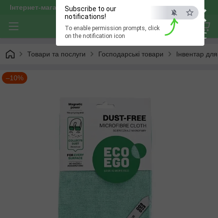
×
Інтернет-магазин "optservis"
Subscribe to our
notifications!
To enable permission prompts, click
ESC
on the notification icon
Товари та послуги
Господарські товари
Інвентар дл
–10%