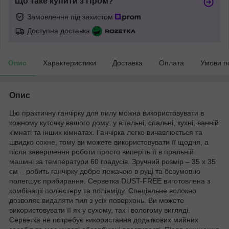
Що таке купити з Пром?
Замовлення під захистом
Доступна доставка
Опис
Характеристики
Доставка
Оплата
Умови п
Опис
Цю практичну ганчірку для пилу можна використовувати в
кожному куточку вашого дому: у вітальні, спальні, кухні, ванній
кімнаті та інших кімнатах. Ганчірка легко вичавлюється та
швидко сохне, тому ви можете використовувати її щодня, а
після завершення роботи просто виперіть її в пральній
машині за температури 60 градусів. Зручний розмір – 35 x 35
см – робить ганчірку добре лежачою в руці та безумовно
полегшує прибирання. Серветка DUST-FREE виготовлена з
комбінації поліестеру та поліаміду. Спеціальне волокно
дозволяє видаляти пил з усіх поверхонь. Ви можете
використовувати її як у сухому, так і вологому вигляді.
Серветка не потребує використання додаткових мийних