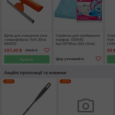
Щітка для очищення скла
Серветка для прибирання
Серв
з мікрофіброю York 30см
перфор. 020040
York
084020
6шт.35*35см (50) (York)
LON
197,40
99
₴
236,81 ₴
Ціну уточнюйте
Купити
Акційні пропозиції та новинки
–21%
–21%