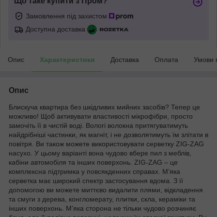
Що таке купити з Пром?
Замовлення під захистом
Доступна доставка
Опис
Характеристики
Доставка
Оплата
Умови 
Опис
Блискуча квартира без шкідливих мийних засобів? Тепер це
можливо! Щоб активувати властивості мікрофібри, просто
замочіть її в чистій воді. Вологі волокна притягуватимуть
найдрібніші частинки, як магніт, і не дозволятимуть їм злітати в
повітря. Ви також можете використовувати серветку ZIG-ZAG
насухо. У цьому варіанті вона чудово вбере пил з меблів,
кабіни автомобіля та інших поверхонь. ZIG-ZAG – це
комплексна підтримка у повсякденних справах. М’яка
серветка має широкий спектр застосування вдома. З її
допомогою ви можете миттєво видалити плями, відкладення
та смуги з дерева, конгломерату, плитки, скла, кераміки та
інших поверхонь. М’яка сторона не тільки чудово розчиняє