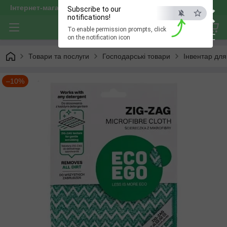
×
Інтернет-магазин "optservis"
Subscribe to our
notifications!
To enable permission prompts, click
ESC
on the notification icon
Товари та послуги
Господарські товари
Інвентар дл
–10%