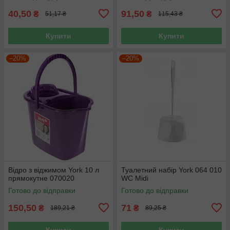
40,50
91,50
₴
₴
51,17 ₴
115,43 ₴
Купити
Купити
–20%
–20%
Відро з віджимом York 10 л
Туалетний набір York 064 010
прямокутне 070020
WC Midi
Готово до відправки
Готово до відправки
150,50
71
₴
₴
189,21 ₴
89,25 ₴
Купити
Купити