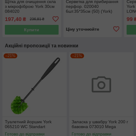
Щітка для очищення скла
Серветка для прибирання
Серв
з мікрофіброю York 30см
перфор. 020040
York
084020
6шт.35*35см (50) (York)
LON
197,40
99
₴
236,81 ₴
Ціну уточнюйте
Купити
Акційні пропозиції та новинки
–21%
–21%
Туалетний йоршик York
Запаска у швабру York 200 г
065210 WC Standart
бавовна 073010 Mega
Готово до відправки
Готово до відправки