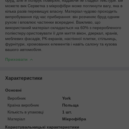
бруд, але й полірує поверхні, надаючи їм гладкої текстури. Ви
можете вик Серветка з мікрофібри може поглинути вагу, яка в
кілька разів перевищує власну. Матеріал чудово проходить
випробування під час прибирання: він розчиняє бруд одним
рухом і вловлює частинки всередині. Важливо, що
використаний матеріал складається на 60% з переробленого
поліестеру.ористовувати її для миття вікон, дзеркал, кранів,
меблевих фасадів, РК-екранів, настінної плитки, стільниць,
фурнітури, хромованих елементів і навіть салону та кузова
вашого автомобіля.
Приховати
Характеристики
Основні
Виробник
York
Країна виробник
Польща
Кількість в упаковці
1 шт.
Матеріал
Мікрофібра
Користувальницькі характеристики