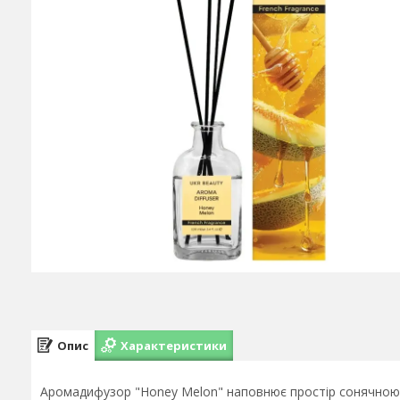
Опис
Характеристики
Аромадифузор "Honey Melon" наповнює простір сонячною с