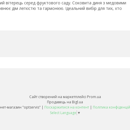
плий вітерець серед фруктового саду. Соковита диня з медовими
нює дім легкістю та гармонією. Ідеальний вибір для тих, хто
Сайт створений на маркетплейсі
Prom.ua
Продавець на Bigl.ua
Інтернет-магазин "optservis" |
Поскаржитися на контент
|
Політика конфіденцій
Select Language
▼