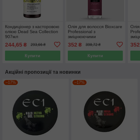
Кондиціонер з касторовою
Олія для волосся Bioxcare
Олія
олією Dead Sea Collection
Professional з
Prof
907мл
зміцнюючими
змі
властивостями 100 мл
влас
244,65
352
352
₴
₴
293,66 ₴
398,72 ₴
Купити
Купити
Акційні пропозиції та новинки
–17%
–17%