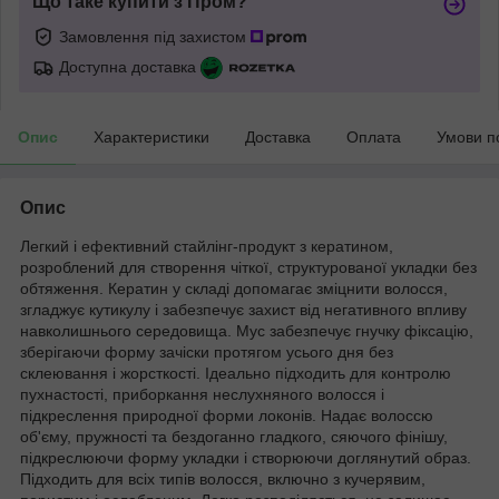
Що таке купити з Пром?
Замовлення під захистом
Доступна доставка
Опис
Характеристики
Доставка
Оплата
Умови п
Опис
Легкий і ефективний стайлінг-продукт з кератином,
розроблений для створення чіткої, структурованої укладки без
обтяження. Кератин у складі допомагає зміцнити волосся,
згладжує кутикулу і забезпечує захист від негативного впливу
навколишнього середовища. Мус забезпечує гнучку фіксацію,
зберігаючи форму зачіски протягом усього дня без
склеювання і жорсткості. Ідеально підходить для контролю
пухнастості, приборкання неслухняного волосся і
підкреслення природної форми локонів. Надає волоссю
об'єму, пружності та бездоганно гладкого, сяючого фінішу,
підкреслюючи форму укладки і створюючи доглянутий образ.
Підходить для всіх типів волосся, включно з кучерявим,