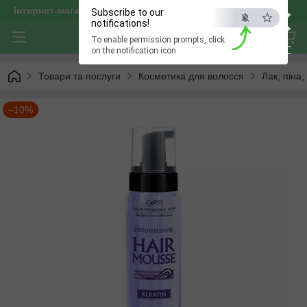
×
Інтернет-магазин "optservis"
Subscribe to our
notifications!
To enable permission prompts, click
ESC
on the notification icon
Товари та послуги
Косметика для волосся
Лак, піна
–10%