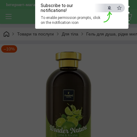
×
Інтернет-магазин "optservis"
Subscribe to our
notifications!
To enable permission prompts, click
ESC
on the notification icon
Товари та послуги
Для тіла
Гель для душа, рідке ми
–10%