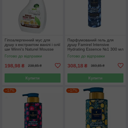
Гіпоалергенний мус для
Парфумований гель для
душу з екстрактом ванілі і олії
душу Famirel Intensive
ши Winni's Naturel Mousse
Hydrating Essence №1 300 мл
Doccia Vaniglia 250 ml
Готово до відправки
Готово до відправки
198,98
308,18
₴
₴
238,85 ₴
369,85 ₴
Купити
Купити
–17%
–17%