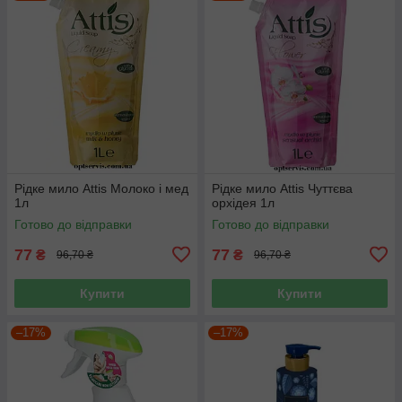
Рідке мило Attis Молоко і мед
Рідке мило Attis Чуттєва
1л
орхідея 1л
Готово до відправки
Готово до відправки
77
77
₴
₴
96,70 ₴
96,70 ₴
Купити
Купити
–17%
–17%