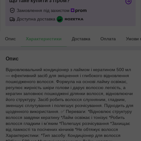
Що таке купити з Пром?
Замовлення під захистом
Доступна доставка
Опис
Характеристики
Доставка
Оплата
Умови 
Опис
Відновлювальний кондиціонер з лаймом і кератином 500 мл
— ефективний засіб для зміцнення і глибокого відновлення
пошкодженого волосся. Формула на основі лайму освіжає,
регулює жирність шкіри голови і дарує волоссю легкість, а
кератин заповнює пошкоджені ділянки волосся, відновлюючи
його структуру. Засіб робить волосся слухняним, гладким,
зменшує сплутування і полегшує розчісування. Підходить для
щоденного використання. ✅ Переваги: *Відновлює структуру
волосся завдяки кератину *Лайм освіжає і тонізує *Робить
волосся гладким і м’яким *Полегшує розчісування *Захищає
від ламкості та посічених кінчиків *Не обтяжує волосся
Характеристики: *Тип засобу: Кондиціонер для волосся