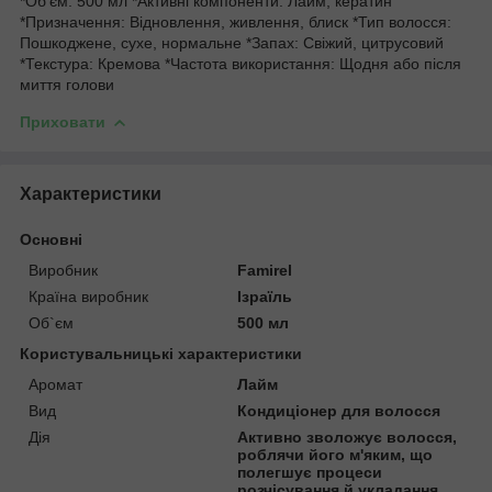
*Обʼєм: 500 мл *Активні компоненти: Лайм, кератин
*Призначення: Відновлення, живлення, блиск *Тип волосся:
Пошкоджене, сухе, нормальне *Запах: Свіжий, цитрусовий
*Текстура: Кремова *Частота використання: Щодня або після
миття голови
Приховати
Характеристики
Основні
Виробник
Famirel
Країна виробник
Ізраїль
Об`єм
500 мл
Користувальницькі характеристики
Аромат
Лайм
Вид
Кондиціонер для волосся
Дія
Активно зволожує волосся,
роблячи його м'яким, що
полегшує процеси
розчісування й укладання