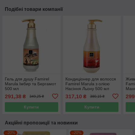
Подібні товари компанії
Гель для душу Famirel
Кондиціонер для волосся
Живи
Marula Імбир та Бергамот
Famirel Marula з олією
Fami
500 мл
Насіння Льону 500 мл
Манг
291,38
317,10
299
₴
₴
349,25 ₴
380,15 ₴
Купити
Купити
Акційні пропозиції та новинки
–20%
–20%