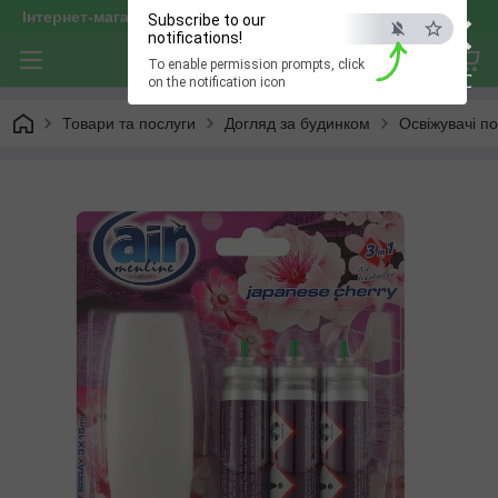
×
Інтернет-магазин "optservis"
Subscribe to our
notifications!
To enable permission prompts, click
ESC
on the notification icon
Товари та послуги
Догляд за будинком
Освіжувачі по