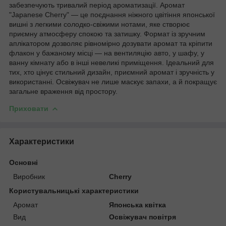
забезпечують тривалий період ароматизації. Аромат
"Japanese Cherry" — це поєднання ніжного цвітіння японської
вишні з легкими солодко-свіжими нотами, яке створює
приємну атмосферу спокою та затишку. Формат із зручним
аплікатором дозволяє рівномірно дозувати аромат та кріпити
флакон у бажаному місці — на вентиляцію авто, у шафу, у
ванну кімнату або в інші невеликі приміщення. Ідеальний для
тих, хто цінує стильний дизайн, приємний аромат і зручність у
використанні. Освіжувач не лише маскує запахи, а й покращує
загальне враження від простору.
Приховати
Характеристики
Основні
Виробник
Cherry
Користувальницькі характеристики
Аромат
Японська квітка
Вид
Освіжувач повітря