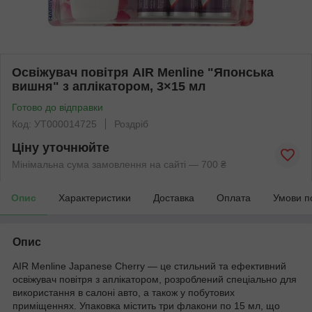
Освіжувач повітря AIR Menline "Японська
вишня" з аплікатором, 3×15 мл
Готово до відправки
Код: УТ000014725
Роздріб
Ціну уточнюйте
Мінімальна сума замовлення на сайті — 700 ₴
Опис
Характеристики
Доставка
Оплата
Умови п
Опис
AIR Menline Japanese Cherry — це стильний та ефективний
освіжувач повітря з аплікатором, розроблений спеціально для
використання в салоні авто, а також у побутових
приміщеннях. Упаковка містить три флакони по 15 мл, що