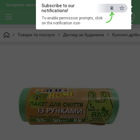
×
Інтернет-магазин "optservis"
Subscribe to our
notifications!
To enable permission prompts, click
ESC
on the notification icon
Товари та послуги
Догляд за будинком
Кухонні дрібн