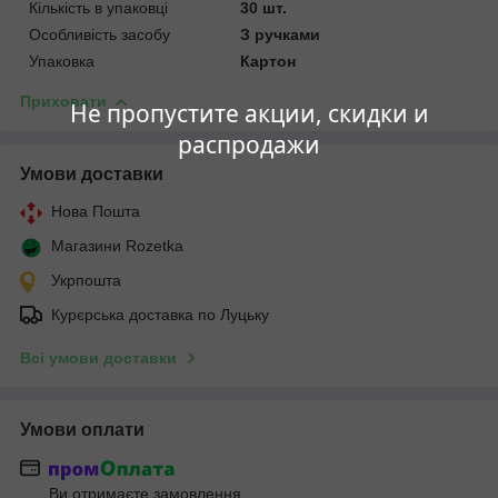
Кількість в упаковці
30 шт.
Особливість засобу
З ручками
Упаковка
Картон
Приховати
Не пропустите акции, скидки и
распродажи
Умови доставки
Нова Пошта
Магазини Rozetka
Укрпошта
Курєрська доставка по Луцьку
Всі умови доставки
Умови оплати
Ви отримаєте замовлення