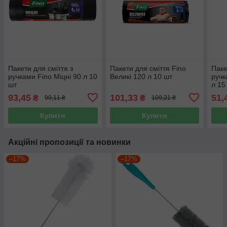
Пакети для сміття з
Пакети для сміття Fino
Паке
ручками Fino Міцні 90 л 10
Великі 120 л 10 шт
ручк
шт
л 15
93,45
101,33
51,
₴
₴
99,11 ₴
109,21 ₴
Купити
Купити
Акційні пропозиції та новинки
–17%
–17%