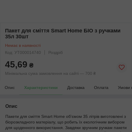
Пакет для сміття Smart Home БІО з ручками
35л 30шт
Немає в наявності
Код: УТ000014740
Роздріб
45,69
₴
Мінімальна сума замовлення на сайті — 700 ₴
Опис
Характеристики
Доставка
Оплата
Умови 
Опис
Пакети для сміття Smart Home об'ємом 35 літрів виготовлені з
біорозкладного матеріалу, що робить їх екологічним вибором
для щоденного використання. Завдяки зручним ручкам пакети