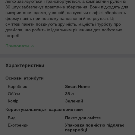
легко зав’язуються і транспортуються, а компактний рулон із
30 штук забезпечує практичне зберігання. Вони підходять для
використання вдома, у ванній, на кухні чи в офісі, зберігають
форму навіть при повному наповненні й не рвуться. Ці
сміттєві пакети поєднують зручність, міцність і турботу про
довкілля, що робить їх ідеальним рішенням для побутових
потреб.
Приховати
Характеристики
Основні атрибути
Виробник
Smart Home
Об`єм
35 л
Колір
Зелений
Користувальницькі характеристики
Вид
Пакет для сміття
Екотренди
Упаковка повністю підлягає
переробці