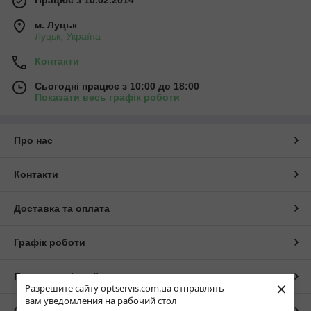
м. Луцьк
Луцьк, Україна
Контакти
Сьогодні працює з 10:00 до 18:00
Показати весь графік роботи
Про нас
Контакти
Доставка та оплата
Графік роботи
Повна версія сайту
×
Разрешите сайту optservis.com.ua отправлять
вам уведомления на рабочий стол
Сайт створено на маркетплейсі
Prom.ua