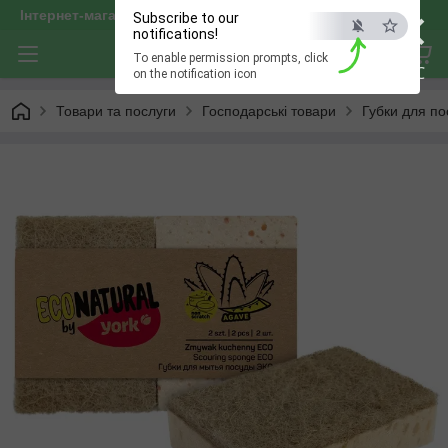
×
Інтернет-магазин "optservis"
Subscribe to our
notifications!
To enable permission prompts, click
ESC
on the notification icon
Товари та послуги
Господарські товари
Губки для по