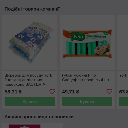
Подібні товари компанії
Шкребок для посуду York
Губки кухонні Fino
York
2 шт для делікатних
Спецефект профіль 4 шт
поверхонь BACTERIA
STOP 032050
58,31
49,71
63
₴
₴
Купити
Купити
Акційні пропозиції та новинки