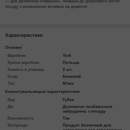
— для делікатних поверхонь. Названа до дбайливого миття
посуду з мінімальним впливом на довкілля.
Характеристики
Основні
Виробник
York
Країна виробник
Польща
Кількість в упаковці
2 шт.
Колір
Бежевий
Тип
М'яка
Користувальницькі характеристики
Вид
Губка
Дія
Допомагає позбавитися
забруднень з посуду
Економічність
Так
Екотренди
Продукт безпечний для
навколишнього середовища