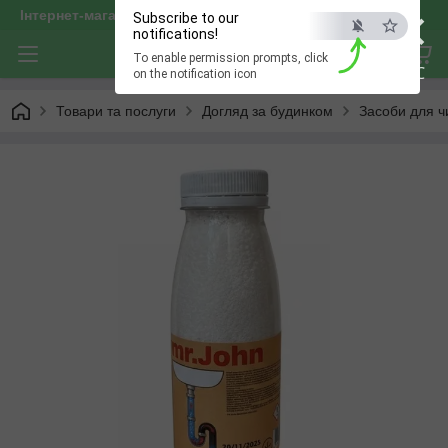
×
Інтернет-магазин "optservis"
Subscribe to our
notifications!
To enable permission prompts, click
ESC
on the notification icon
Товари та послуги
Догляд за будинком
Засоби для 