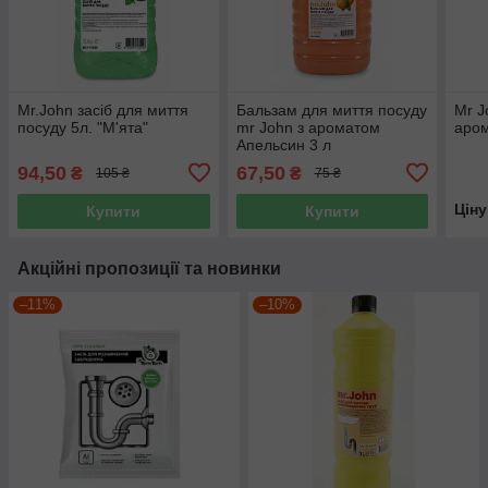
Mr.John засіб для миття
Бальзам для миття посуду
Mr J
посуду 5л. "М'ята"
mr John з ароматом
аром
Апельсин 3 л
94,50
67,50
₴
₴
105 ₴
75 ₴
Цін
Купити
Купити
Акційні пропозиції та новинки
–11%
–10%