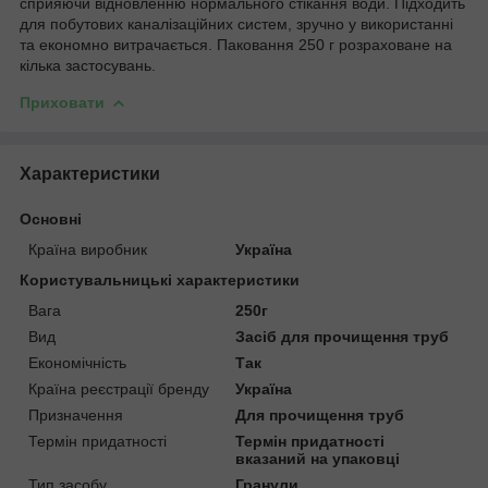
сприяючи відновленню нормального стікання води. Підходить
для побутових каналізаційних систем, зручно у використанні
та економно витрачається. Паковання 250 г розраховане на
кілька застосувань.
Приховати
Характеристики
Основні
Країна виробник
Україна
Користувальницькі характеристики
Вага
250г
Вид
Засіб для прочищення труб
Економічність
Так
Країна реєстрації бренду
Україна
Призначення
Для прочищення труб
Термін придатності
Термін придатності
вказаний на упаковці
Тип засобу
Гранули