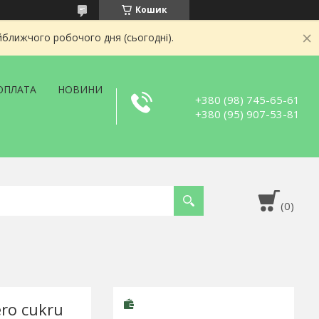
Кошик
йближчого робочого дня (сьогодні).
ОПЛАТА
НОВИНИ
+380 (98) 745-65-61
+380 (95) 907-53-81
ro cukru