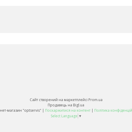
Сайт створений на маркетплейсі
Prom.ua
Продавець на Bigl.ua
Інтернет-магазин "optservis" |
Поскаржитися на контент
|
Політика конфіденцій
Select Language
▼