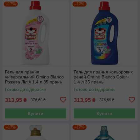
–17%
–17%
Гель для прання
Гель для прання кольорових
універсальний Omino Bianco
речей Omino Bianco Color+
Рожева Лілія 1,4 л 35 прань
1,4 л 35 прань
Готово до відправки
Готово до відправки
313,95
313,95
₴
₴
376,69 ₴
376,69 ₴
Купити
Купити
–17%
–17%