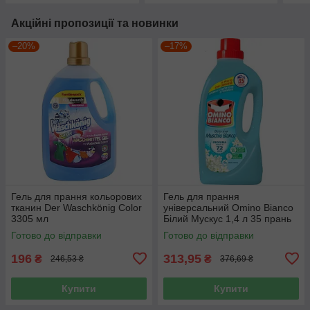
Акційні пропозиції та новинки
–20%
–17%
Гель для прання кольорових
Гель для прання
тканин Der Waschkönig Color
універсальний Omino Bianco
3305 мл
Білий Мускус 1,4 л 35 прань
Готово до відправки
Готово до відправки
196
313,95
₴
₴
246,53 ₴
376,69 ₴
Купити
Купити