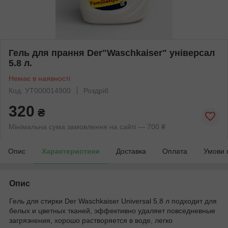
Гель для прання Der"Waschkaiser" універсал
5.8 л.
Немає в наявності
Код: УТ000014900
Роздріб
320
₴
Мінімальна сума замовлення на сайті — 700 ₴
Опис
Характеристики
Доставка
Оплата
Умови 
Опис
Гель для стирки Der Waschkaiser Universal 5.8 л подходит для
белых и цветных тканей, эффективно удаляет повседневные
загрязнения, хорошо растворяется в воде, легко