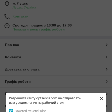
м. Луцьк
Луцьк, Україна
Контакти
Сьогодні працює з 10:00 до 17:00
Показати весь графік роботи
Про нас
Контакти
Доставка та оплата
Графік роботи
Повна версія сайту
×
Разрешите сайту optservis.com.ua отправлять
вам уведомления на рабочий стол
Сайт створено на маркетплейсі
Prom.ua
Powered by SendPulse