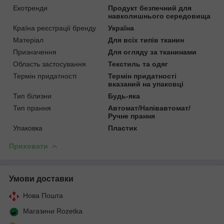
Екотренди
Продукт безпечний для
навколишнього середовища
Країна реєстрації бренду
Україна
Матеріал
Для всіх типів тканин
Призначення
Для огляду за тканинами
Область застосування
Текстиль та одяг
Термін придатності
Термін придатності
вказаний на упаковці
Тип білизни
Будь-яка
Тип прання
Автомат/Напівавтомат/
Ручне прання
Упаковка
Пластик
Приховати
Умови доставки
Нова Пошта
Магазини Rozetka