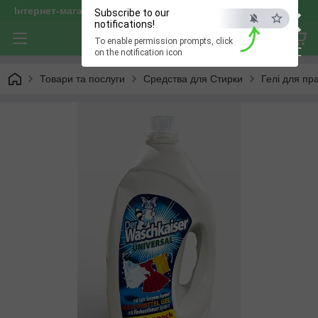
×
Інтернет-магазин "optservis"
Subscribe to our
notifications!
To enable permission prompts, click
ESC
on the notification icon
Товари та послуги
Средства для Стирки
Гелі для пр