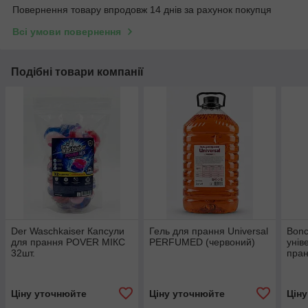
Повернення товару впродовж 14 днів за рахунок покупця
Всі умови повернення
Подібні товари компанії
Der Waschkaiser Капсули
Гель для прання Universal
Bonc
для прання POVER МІКС
PERFUMED (червоний)
унів
32шт.
пра
Ціну уточнюйте
Ціну уточнюйте
Цін