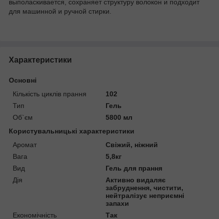
выполаскивается, сохраняет структуру волокон и подходит
для машинной и ручной стирки.
Характеристики
Основні
Кількість циклів прання
102
Тип
Гель
Об`єм
5800 мл
Користувальницькі характеристики
Аромат
Свіжий, ніжний
Вага
5,8кг
Вид
Гель для прання
Дія
Активно видаляє
забруднення, чистити,
нейтралізує неприємні
запахи
Економічність
Так