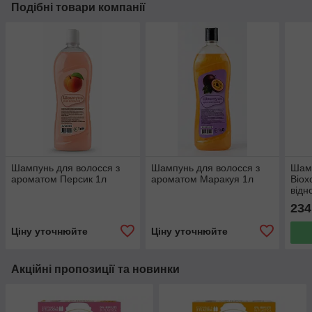
Подібні товари компанії
Шампунь для волосся з
Шампунь для волосся з
Шамп
ароматом Персик 1л
ароматом Маракуя 1л
Biox
від
влас
234
Ціну уточнюйте
Ціну уточнюйте
Акційні пропозиції та новинки