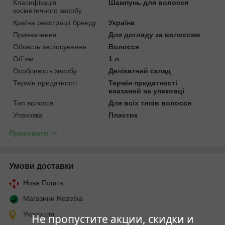
Класифікація
Шампунь для волосся
косметичного засобу
Країна реєстрації бренду
Україна
Призначення
Для догляду за волоссям
Область застосування
Волосся
Об`єм
1 л
Особливість засобу
Делікатний склад
Термін придатності
Термін придатності
вказаний на упаковці
Тип волосся
Для всіх типів волосся
Упаковка
Пластик
Приховати
Умови доставки
Нова Пошта
Магазини Rozetka
Укрпошта
Не пропустите акции, скидки и