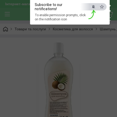
×
Інтернет-магазин "optservis"
Subscribe to our
notifications!
To enable permission prompts, click
ESC
on the notification icon
Товари та послуги
Косметика для волосся
Шампунь 