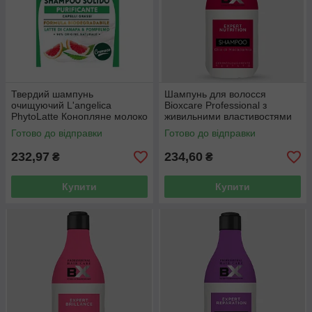
Твердий шампунь
Шампунь для волосся
очищуючий L'angelica
Bioxcare Professional з
PhytoLatte Конопляне молоко
живильними властивостями
і грейпфрут 60 г
600 мл
Готово до відправки
Готово до відправки
232,97
234,60
₴
₴
Купити
Купити