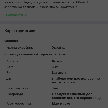
на волоссі. Підходить для всіх типів волосся. Об'єм 1 л
забезпечує тривале й економне використання.
Приховати
Характеристики
Основні
Країна виробник
Україна
Користувальницькі характеристики
Аромат
Кокос
Вага
1 кг
Вид
Шампунь
Дія
глибоко очищає волосся та
шкіру голови
Економічність
Так
Екотренди
Продукт безпечний для
навколишнього середовища
Клас косметики
Мас-маркет