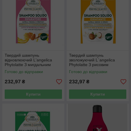
Твердий шампунь
Твердий шампунь
відновлюючий L'angelica
зволожуючий L`angelica
Phytolatte З мигдальним
Phytolatte З рисовим
молоком і екстрактом меду
молоком і маслом ши 60 г
Готово до відправки
Готово до відправки
60 г
232,97
232,97
₴
₴
Купити
Купити