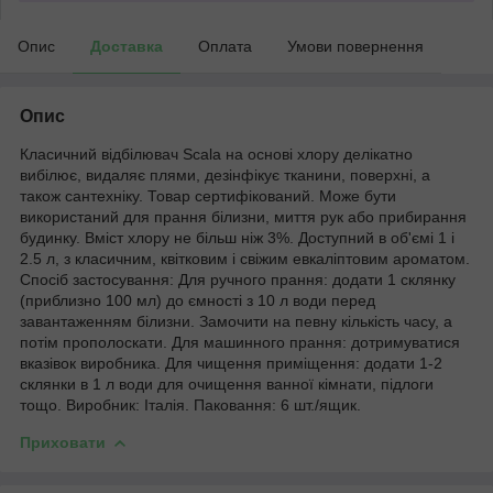
Опис
Доставка
Оплата
Умови повернення
Опис
Класичний відбілювач Scala на основі хлору делікатно
вибілює, видаляє плями, дезінфікує тканини, поверхні, а
також сантехніку. Товар сертифікований. Може бути
використаний для прання білизни, миття рук або прибирання
будинку. Вміст хлору не більш ніж 3%. Доступний в об'ємі 1 і
2.5 л, з класичним, квітковим і свіжим евкаліптовим ароматом.
Спосіб застосування: Для ручного прання: додати 1 склянку
(приблизно 100 мл) до ємності з 10 л води перед
завантаженням білизни. Замочити на певну кількість часу, а
потім прополоскати. Для машинного прання: дотримуватися
вказівок виробника. Для чищення приміщення: додати 1-2
склянки в 1 л води для очищення ванної кімнати, підлоги
тощо. Виробник: Італія. Паковання: 6 шт./ящик.
Приховати