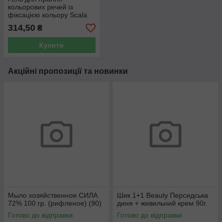
кольорових речей із
фіксацією кольору Scala
Lavatrice Salvacolore 1.5 л
314,50
₴
Купити
Акційні пропозиції та новинки
Мыло хозяйственное СИЛА
Шик 1+1 Beauty Персидська
72% 100 гр. (рифленое) (90)
диня + живильний крем 90г.
Готово до відправки
Готово до відправки