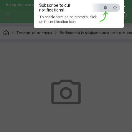
×
Інтернет-магазин "optservis"
Subscribe to our
notifications!
To enable permission prompts, click
ESC
on the notification icon
Товари та послуги
Вибілювач із мінімальним вмістом хл