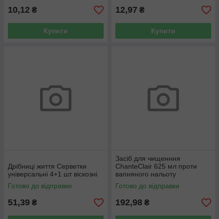
10,12
12,97
₴
₴
Купити
Купити
Засіб для чищенння
Дрібниці життя Серветки
ChanteClair 625 мл проти
універсальні 4+1 шт віскозні
вапняного нальоту
підвищеної потужності
Готово до відправки
Готово до відправки
51,39
192,98
₴
₴