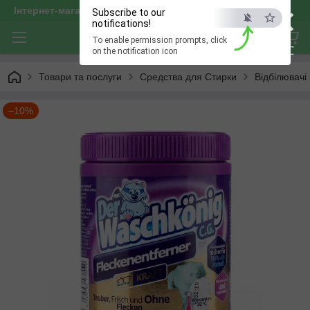
×
Інтернет-магазин "optservis"
Subscribe to our
notifications!
To enable permission prompts, click
ESC
on the notification icon
Товари та послуги
Средства для Стирки
Відбілювачі
–10%