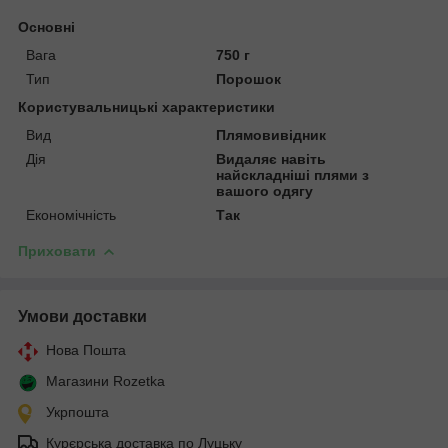
Основні
Вага
750 г
Тип
Порошок
Користувальницькі характеристики
Вид
Плямовивідник
Дія
Видаляє навіть
найскладніші плями з
вашого одягу
Економічність
Так
Приховати
Умови доставки
Нова Пошта
Магазини Rozetka
Укрпошта
Курєрська доставка по Луцьку