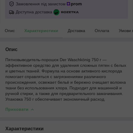
Замовлення під захистом
Доступна доставка
Опис
Характеристики
Доставка
Оплата
Умови 
Опис
Пятновыводитель-порошок Der Waschkönig 750 г —
эффективное средство для удаления сложных пятен с белых
и цветных тканей. Формула на основе активного кислорода
помогает справляться с загрязнениями различного
происхождения, освежает бельё и бережно очищает волокна
ткани без использования хлора. Подходит для машинной и
ручной стирки, а также для предварительного замачивания.
Упаковка 750 г обеспечивает экономичный расход.
Приховати
Характеристики