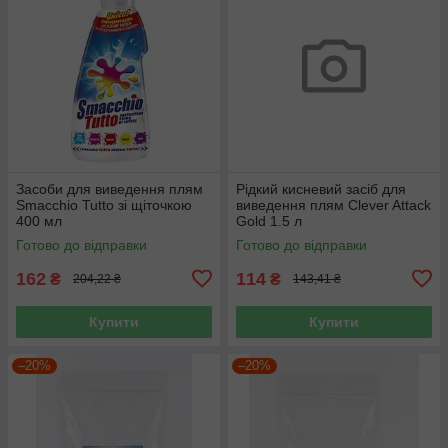
Засоби для виведення плям
Рідкий кисневий засіб для
Smacchio Tutto зі щіточкою
виведення плям Clever Attack
400 мл
Gold 1.5 л
Готово до відправки
Готово до відправки
162
114
₴
₴
204,22 ₴
143,41 ₴
Купити
Купити
–20%
–20%