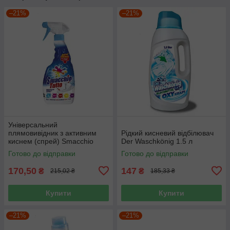
–21%
–21%
Універсальний
плямовивідник з активним
Рідкий кисневий відбілювач
киснем (спрей) Smacchio
Der Waschkönig 1.5 л
Tutto 500 мл
Готово до відправки
Готово до відправки
170,50
147
₴
₴
215,02 ₴
185,33 ₴
Купити
Купити
–21%
–21%