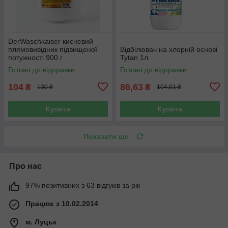
DerWaschkaiser кисневий
плямовивідник підвищеної
Відбілювач на хлорній основі
потужності 900 г
Tytan 1л
Готово до відправки
Готово до відправки
104
86,63
₴
₴
130 ₴
104,01 ₴
Купити
Купити
Показати ще
Про нас
97% позитивних з 63 відгуків за рік
Працює з 10.02.2014
м. Луцьк