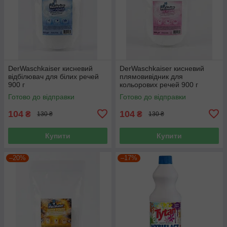
DerWaschkaiser кисневий
DerWaschkaiser кисневий
відбілювач для білих речей
плямовивідник для
900 г
кольорових речей 900 г
Готово до відправки
Готово до відправки
104
104
₴
₴
130 ₴
130 ₴
Купити
Купити
–20%
–17%