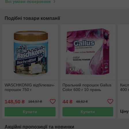
Всі умови повернення
Подібні товари компанії
WASCHKONIG відбілювач-
Пральний порошок Gallus
Кис
порошок 750 г
Color 600 г 10 прань
400 
148,50
44
₴
₴
164,97 ₴
48,62 ₴
Цін
Купити
Купити
Акційні пропозиції та новинки