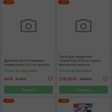
–14%
–12%
Засіб для чищенння
Дрібниці життя Серветки
ChanteClair 625 мл проти
універсальні 4+1 шт віскозні
вапняного нальоту
підвищеної потужності
Готово до відправки
Готово до відправки
44
170,50
₴
₴
51,39 ₴
192,98 ₴
Купити
Купити
–10%
–10%