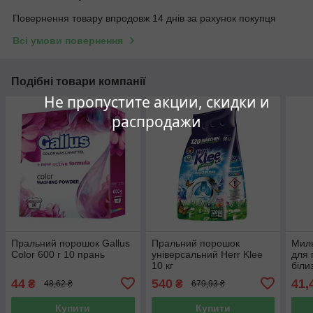
Повернення товару впродовж 14 днів за рахунок покупця
Всі умови повернення
Подібні товари компанії
Не пропустите акции, скидки и
распродажи
Пральний порошок Gallus
Пральний порошок
Миль
Color 600 г 10 прань
універсальний Herr Klee
для 
10 кг
біли
44
540
41,
₴
₴
48,62 ₴
679,93 ₴
Купити
Купити