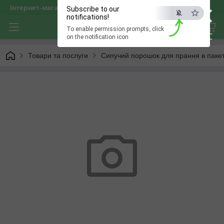
×
Інтернет-магазин "optservis"
Subscribe to our
notifications!
To enable permission prompts, click
ESC
on the notification icon
Товари та послуги
Сипучий порошок для прання в пакеті