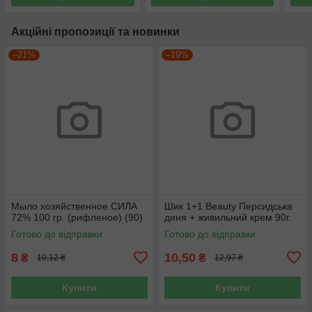
Акційні пропозиції та новинки
–21%
–19%
Мыло хозяйственное СИЛА
Шик 1+1 Beauty Персидська
72% 100 гр. (рифленое) (90)
диня + живильний крем 90г.
Готово до відправки
Готово до відправки
8
10,50
₴
₴
10,12 ₴
12,97 ₴
Купити
Купити