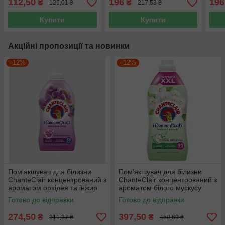
112,50
196
196
₴
₴
125,01 ₴
217,53 ₴
Купити
Купити
Акційні пропозиції та новинки
–12%
–12%
Пом'якшувач для білизни
Пом'якшувач для білизни
ChanteClair концентрований з
ChanteClair концентрований з
ароматом орхідея та інжир
ароматом білого мускусу
1140 мл 57 прань
1800 мл 90 прань
Готово до відправки
Готово до відправки
274,50
397,50
₴
₴
311,37 ₴
450,69 ₴