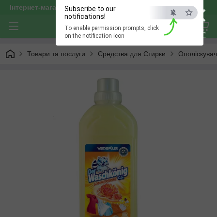
×
Інтернет-магазин "optservis"
Subscribe to our
notifications!
To enable permission prompts, click
ESC
on the notification icon
Товари та послуги
Средства для Стирки
Ополіскувач