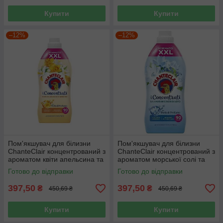
Купити
Купити
–12%
–12%
Пом'якшувач для білизни
Пом'якшувач для білизни
ChanteClair концентрований з
ChanteClair концентрований з
ароматом квіти апельсина та
ароматом морської солі та
нарциса 1800 мл 90 прань
квітки лотоса 1800 мл 90
Готово до відправки
Готово до відправки
прань
397,50
397,50
₴
₴
450,69 ₴
450,69 ₴
Купити
Купити