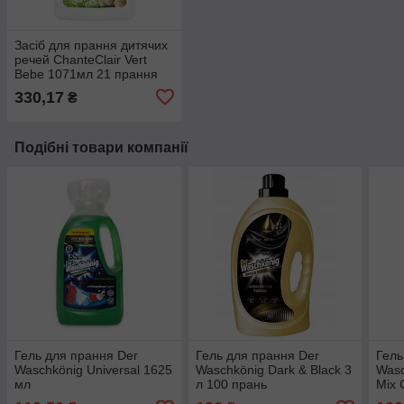
Засіб для прання дитячих
речей ChanteClair Vert
Bebe 1071мл 21 прання
330,17
₴
Подібні товари компанії
Гель для прання Der
Гель для прання Der
Гель
Waschkönig Universal 1625
Waschkönig Dark & Black 3
Wasc
мл
л 100 прань
Mix 