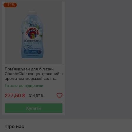
–12%
Пом'якшувач для білизни
ChanteClair концентрований з
ароматом морської солі та
квіти 1140 мл 57 прань
Готово до відправки
277,50
₴
314,57 ₴
Купити
Про нас