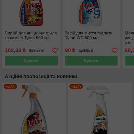
Спрей для чищення гриля
Засіб для миття туалету
Моло
та каміна Tytan 500 мл
Tytan WC 500 мл
чище
мл
102,38
90
80,
₴
₴
122,57 ₴
113,05 ₴
Купити
Купити
Акційні пропозиції та новинки
–20%
–12%