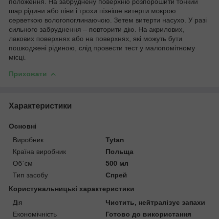
положення. На забруднену поверхню розпорошити тонкий
шар рідини або піни і трохи пізніше витерти мокрою
серветкою вологопоглинаючою. Зетем витерти насухо. У разі
сильного забруднення – повторити дію. На акрилових,
лакових поверхнях або на поверхнях, які можуть бути
пошкоджені рідиною, слід провести тест у малопомітному
місці.
Приховати
Характеристики
Основні
Виробник
Tytan
Країна виробник
Польща
Об`єм
500 мл
Тип засобу
Спрей
Користувальницькі характеристики
Дія
Чистить, нейтралізує запахи
Економічність
Готово до використання