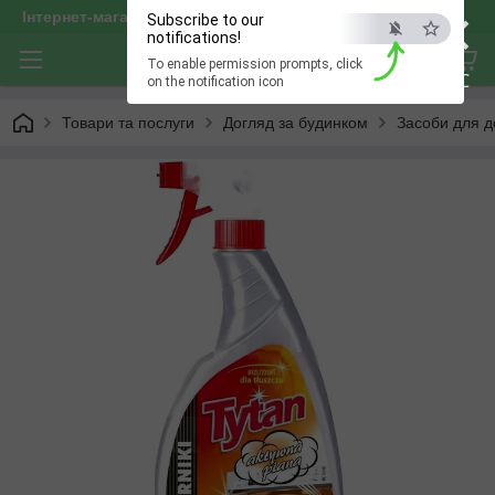
×
Інтернет-магазин "optservis"
Subscribe to our
notifications!
To enable permission prompts, click
ESC
on the notification icon
Товари та послуги
Догляд за будинком
Засоби для д