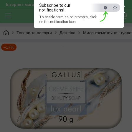
×
Інтернет-магазин "optservis"
Subscribe to our
notifications!
To enable permission prompts, click
ESC
on the notification icon
Товари та послуги
Для тіла
Мило косметичне і туале
–17%