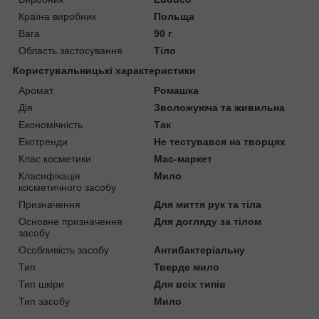
Країна виробник
Польща
Вага
90 г
Область застосування
Тіло
Користувальницькі характеристики
Аромат
Ромашка
Дія
Зволожуюча та живильна
Економічність
Так
Екотренди
Не тестувався на творцях
Клас косметики
Мас-маркет
Класифікація
Мило
косметичного засобу
Призначення
Для миття рук та тіла
Основне призначення
Для догляду за тілом
засобу
Особливість засобу
Антибактеріальну
Тип
Тверде мило
Тип шкіри
Для всіх типів
Тип засобу
Мило