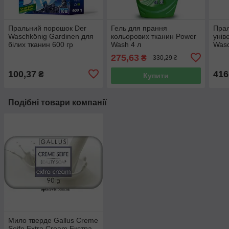
Пральний порошок Der
Гель для прання
Пра
Waschkönig Gardinen для
кольорових тканин Power
унів
білих тканин 600 гр
Wash 4 л
Wasc
275,63
₴
330,29 ₴
100,37
416
₴
Купити
Подібні товари компанії
Мило тверде Gallus Creme
Seife Extra Cream Екстра