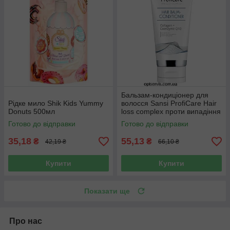
Бальзам-кондиціонер для
Рідке мило Shik Kids Yummy
волосся Sansi ProfiCare Hair
Donuts 500мл
loss complex проти випадіння
200 мл
Готово до відправки
Готово до відправки
35,18
55,13
₴
₴
42,19 ₴
66,10 ₴
Купити
Купити
Показати ще
Про нас