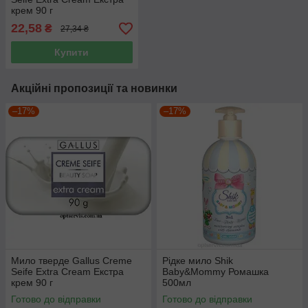
крем 90 г
22,58
₴
27,34 ₴
Купити
Акційні пропозиції та новинки
–17%
–17%
Мило тверде Gallus Creme
Рідке мило Shik
Seife Extra Cream Екстра
Baby&Mommy Ромашка
крем 90 г
500мл
Готово до відправки
Готово до відправки