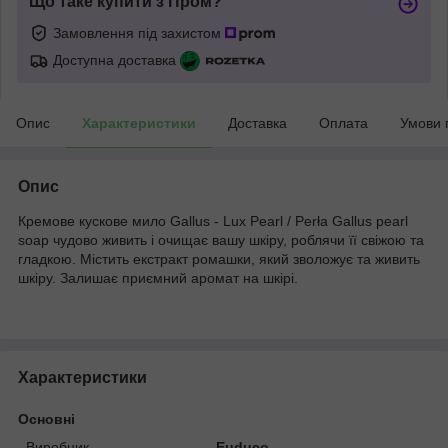
Що таке купити з Пром?
Замовлення під захистом
Доступна доставка
Опис
Характеристики
Доставка
Оплата
Умови 
Опис
Кремове кускове мило Gallus - Lux Pearl / Perła Gallus pearl
soap чудово живить і очищає вашу шкіру, роблячи її свіжою та
гладкою. Містить екстракт ромашки, який зволожує та живить
шкіру. Залишає приємний аромат на шкірі.
Характеристики
Основні
Виробник
Euduco