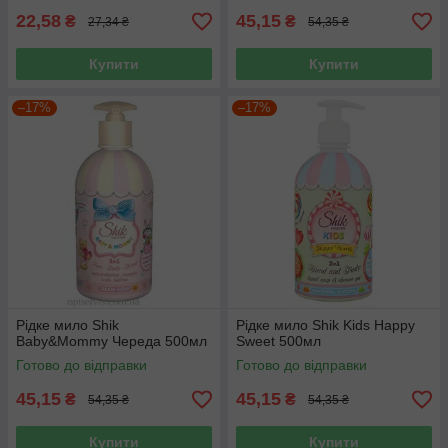
22,58
45,15
₴
₴
27,34 ₴
54,35 ₴
Купити
Купити
–17%
–17%
Рідке мило Shik
Рідке мило Shik Kids Happy
Baby&Mommy Череда 500мл
Sweet 500мл
Готово до відправки
Готово до відправки
45,15
45,15
₴
₴
54,35 ₴
54,35 ₴
Купити
Купити