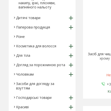
накипу, іржі, плісняви,
вапняного нальоту
Дитячі товари
Паперова продукція
Різне
Косметика для волосся
Засіб для чи
Для тіла
хрому 
Догляд за порожниною рота
Чоловікам
Не
Засоби для догляду за
+3
взуттям
Господарські товари
Красиві