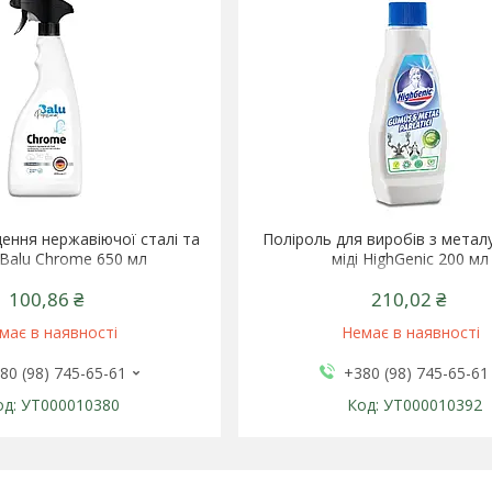
щення нержавіючої сталі та
Поліроль для виробів з металу,
Balu Chrome 650 мл
міді HighGenic 200 мл
100,86 ₴
210,02 ₴
має в наявності
Немає в наявності
80 (98) 745-65-61
+380 (98) 745-65-61
УТ000010380
УТ000010392