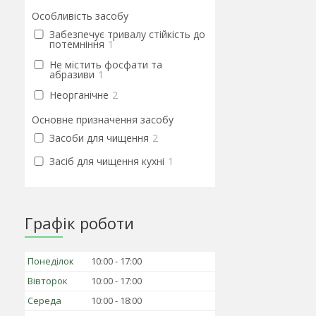
Особливість засобу
Забезпечує тривалу стійкість до
потемніння
1
Не містить фосфати та
абразиви
1
Неорганічне
2
Основне призначення засобу
Засоби для чищення
2
Засіб для чищення кухні
1
Графік роботи
Понеділок
10:00
17:00
Вівторок
10:00
17:00
Середа
10:00
18:00