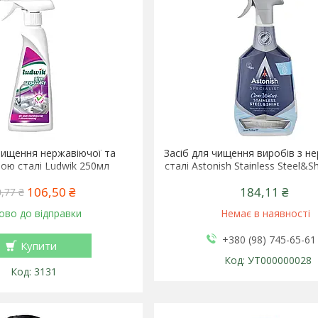
чищення нержавіючої та
Засіб для чищення виробів з н
ою сталі Ludwik 250мл
сталі Astonish Stainless Steel&
106,50 ₴
184,11 ₴
,77 ₴
ово до відправки
Немає в наявності
+380 (98) 745-65-61
Купити
УТ000000028
3131