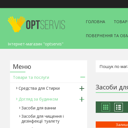
ГОЛОВНА
ТОВАР
ПОВЕРНЕННЯ ТА ОБ
Інтернет-магазин "optservis"
Товари та послуги
Засоби дл
Средства для Стирки
Догляд за будинком
Засоби для ванни
Засоби для чищення і
дезінфекції туалету
Залиш