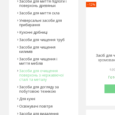
Засоби для миття підлоги і
–12%
поверхонь древяных
Засоби для миття скла
Універсальні засоби для
прибирання
Кухонні дрібниці
Засоби для чищення труб
Засоби для чищення
килимів
Засіб для 
Засоби для чищення і
хромован
миття меблів
120
Засоби для очищення
поверхонь з нержавіючої
Гот
сталі та металу
Засоби для догляду за
побутовою технікою
Для кухні
Освіжувачі повітря
Засоби для видалення